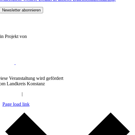
in Projekt von
ioLAGO e.V.
iese Veranstaltung wird gefördert
om Landkreis Konstanz
Impressum
|
Datenschutzerklärung
Page load link