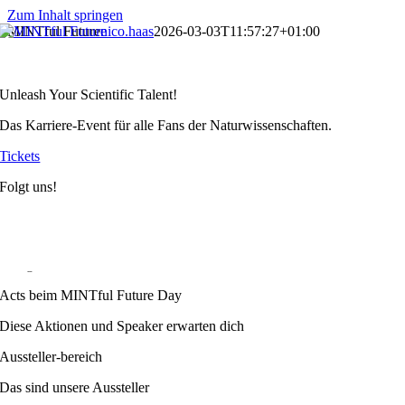
Zum Inhalt springen
MINTful Future
nico.haas
2026-03-03T11:57:27+01:00
MINTful Future Day
Unleash Your Scientific Talent!
Das Karriere-Event für alle Fans der Naturwissenschaften.
Tickets
Folgt uns!
auf LinkedIn,
Instagram und im Newsletter
Acts beim MINTful Future Day
Diese Aktionen und Speaker erwarten dich
Aussteller-bereich
Das sind unsere Aussteller