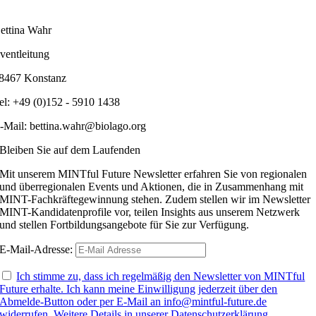
ettina Wahr
ventleitung
8467 Konstanz
el: +49 (0)152 - 5910 1438
-Mail: bettina.wahr@biolago.org
Bleiben Sie auf dem Laufenden
Mit unserem MINTful Future Newsletter erfahren Sie von regionalen
und überregionalen Events und Aktionen, die in Zusammenhang mit
MINT-Fachkräftegewinnung stehen. Zudem stellen wir im Newsletter
MINT-Kandidatenprofile vor, teilen Insights aus unserem Netzwerk
und stellen Fortbildungsangebote für Sie zur Verfügung.
E-Mail-Adresse:
Ich stimme zu, dass ich regelmäßig den Newsletter von MINTful
Future erhalte. Ich kann meine Einwilligung jederzeit über den
Abmelde-Button oder per E-Mail an info@mintful-future.de
widerrufen. Weitere Details in unserer Datenschutzerklärung.