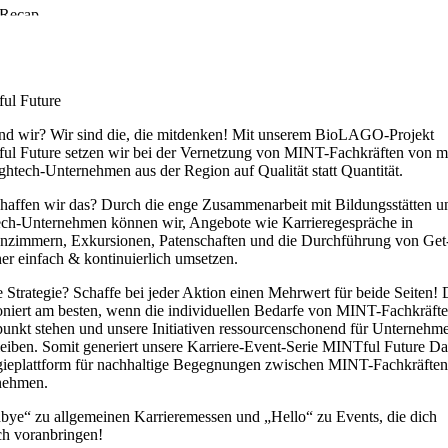
Recap
So war der MINTful Future Day 2025
ul Future
nd wir? Wir sind die, die mitdenken! Mit unserem BioLAGO-Projekt
l Future setzen wir bei der Vernetzung von MINT-Fachkräften von 
ghtech-Unternehmen aus der Region auf Qualität statt Quantität.
haffen wir das? Durch die enge Zusammenarbeit mit Bildungsstätten u
ch-Unternehmen können wir, Angebote wie Karrieregespräche in
nzimmern, Exkursionen, Patenschaften und die Durchführung von Get
er einfach & kontinuierlich umsetzen.
 Strategie? Schaffe bei jeder Aktion einen Mehrwert für beide Seiten! 
oniert am besten, wenn die individuellen Bedarfe von MINT-Fachkräft
punkt stehen und unsere Initiativen ressourcenschonend für Unternehm
leiben. Somit generiert unsere Karriere-Event-Serie MINTful Future Da
ieplattform für nachhaltige Begegnungen zwischen MINT-Fachkräfte
nehmen.
ye“ zu allgemeinen Karrieremessen und „Hello“ zu Events, die dich
ch voranbringen!